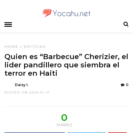
HOME
»
NOTICIAS
Quien es “Barbecue” Cherizier, el
lider pandillero que siembra el
terror en Haiti
Daisy I.
0
POSTED ON 2023-01-31
0
SHARES