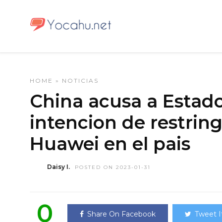
HOME
»
NOTICIAS
China acusa a Estado
intencion de restring
Huawei en el pais
Daisy I.
POSTED ON 2023-01-31
0
Share On Facebook
Tweet I