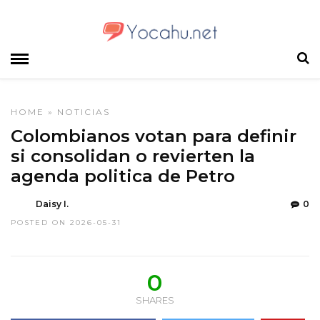
HOME
»
NOTICIAS
Colombianos votan para definir
si consolidan o revierten la
agenda politica de Petro
Daisy I.
0
POSTED ON 2026-05-31
0
SHARES