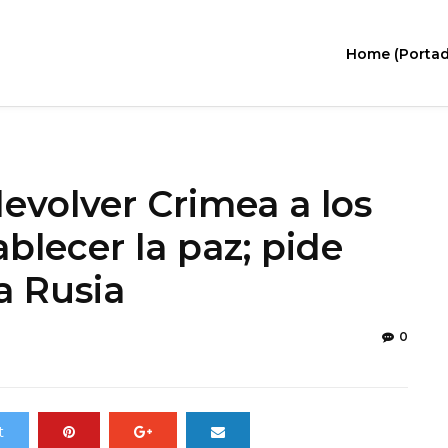
Home (Portad
evolver Crimea a los
blecer la paz; pide
a Rusia
0
t