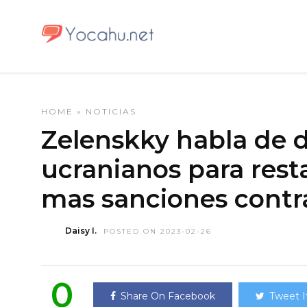
HOME
»
NOTICIAS
Zelenskky habla de d
ucranianos para resta
mas sanciones contr
Daisy I.
POSTED ON 2023-02-26
0
Share On Facebook
Tweet I