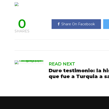
0
Share On Facebook
SHARES
READ NEXT
Duro testimonio: la h
que fue a Turquia a s