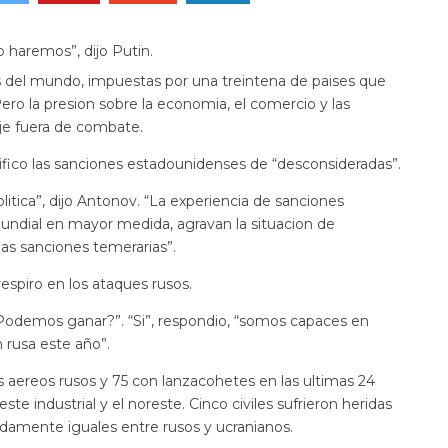
o haremos”, dijo Putin.
s del mundo, impuestas por una treintena de paises que
ro la presion sobre la economia, el comercio y las
je fuera de combate.
fico las sanciones estadounidenses de “desconsideradas”.
itica”, dijo Antonov. “La experiencia de sanciones
ndial en mayor medida, agravan la situacion de
as sanciones temerarias”.
 respiro en los ataques rusos.
Podemos ganar?”. “Si”, respondio, “somos capaces en
n rusa este año”.
s aereos rusos y 75 con lanzacohetes en las ultimas 24
ste industrial y el noreste. Cinco civiles sufrieron heridas
adamente iguales entre rusos y ucranianos.