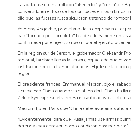
Las batallas se desarrollaron “alrededor” y “cerca” de 
convertido en el foco de los combates en los ultimos me
dijo que las fuerzas rusas siguieron tratando de romper 
Yevgeny Prigozhin, propietario de la empresa militar p
han “tomado por completo” la aldea de Yahidne en las a
confirmada por el ejercito ruso ni por el ejercito ucrania
En la region sur de Jerson, el gobernador Oleksandr Pro
regional, tambien llamada Jerson, impactada nueve veces
institucion medica fueron atacados. El jefe de la oficina 
region.
El presidente frances, Emmanuel Macron, dijo el sabado 
Ucrania con China cuando viaje alli en abril. China ha l
Zelenskyy expreso el viernes un cauto apoyo al interes d
Macron dijo en Paris que “China debe ayudarnos ahora a 
“Evidentemente, para que Rusia jamas use armas quimic
detenga esta agresion como condicion para negociar”.