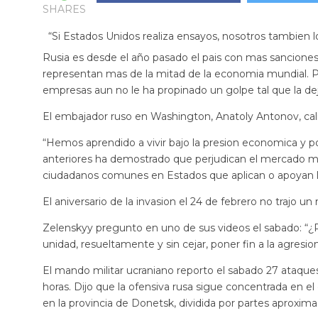
SHARES
“Si Estados Unidos realiza ensayos, nosotros tambien l
Rusia es desde el año pasado el pais con mas sancione
representan mas de la mitad de la economia mundial. Pe
empresas aun no le ha propinado un golpe tal que la de
El embajador ruso en Washington, Anatoly Antonov, cali
“Hemos aprendido a vivir bajo la presion economica y pol
anteriores ha demostrado que perjudican el mercado mu
ciudadanos comunes en Estados que aplican o apoyan l
El aniversario de la invasion el 24 de febrero no trajo un
Zelenskyy pregunto en uno de sus videos el sabado: “¿
unidad, resueltamente y sin cejar, poner fin a la agresio
El mando militar ucraniano reporto el sabado 27 ataque
horas. Dijo que la ofensiva rusa sigue concentrada en el e
en la provincia de Donetsk, dividida por partes aproxim