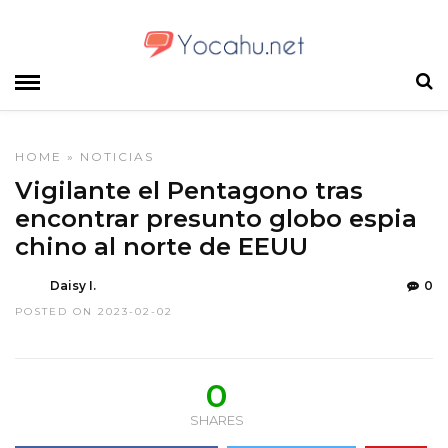
HOME
»
NOTICIAS
Vigilante el Pentagono tras
encontrar presunto globo espia
chino al norte de EEUU
Daisy I.
0
POSTED ON 2023-02-02
0
SHARES