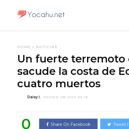
HOME
»
NOTICIAS
Un fuerte terremoto
sacude la costa de E
cuatro muertos
Daisy I.
POSTED ON 2023-03-18
0
Share On Facebook
Tweet I