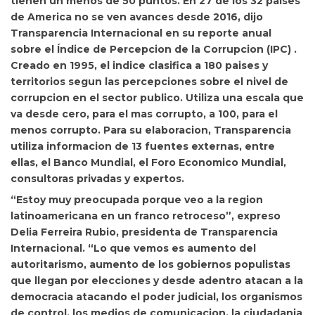
tienen un menos de 50 puntos.
En 27 de los 32 paises
de America no se ven avances desde 2016, dijo
Transparencia Internacional en su reporte anual
sobre el
Índice de Percepcion de la Corrupcion (IPC) .
Creado en 1995, el indice clasifica a 180 paises y
territorios segun las percepciones sobre el nivel de
corrupcion en el sector publico. Utiliza una escala que
va desde cero, para el mas corrupto, a 100, para el
menos corrupto. Para su elaboracion, Transparencia
utiliza informacion de 13 fuentes externas, entre
ellas, el Banco Mundial, el Foro Economico Mundial,
consultoras privadas y expertos.
“Estoy muy preocupada porque veo a la region
latinoamericana en un franco retroceso”, expreso
Delia Ferreira Rubio, presidenta de Transparencia
Internacional.
“Lo que vemos es aumento del
autoritarismo, aumento de los gobiernos populistas
que llegan por elecciones y desde adentro atacan a la
democracia atacando el poder judicial, los organismos
de control, los medios de comunicacion, la ciudadania