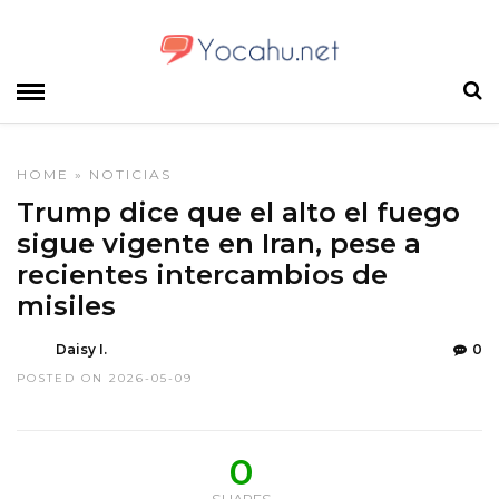
HOME
»
NOTICIAS
Trump dice que el alto el fuego
sigue vigente en Iran, pese a
recientes intercambios de
misiles
Daisy I.
0
POSTED ON 2026-05-09
0