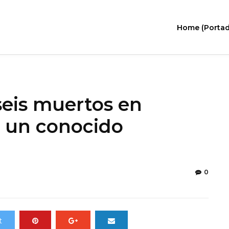
Home (Portad
seis muertos en
s un conocido
0
t