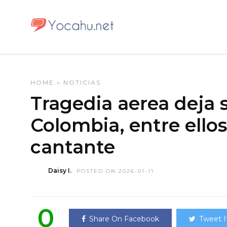
HOME
»
NOTICIAS
Tragedia aerea deja 
Colombia, entre ello
cantante
Daisy I.
POSTED ON 2026-01-11
0
Share On Facebook
Tweet I