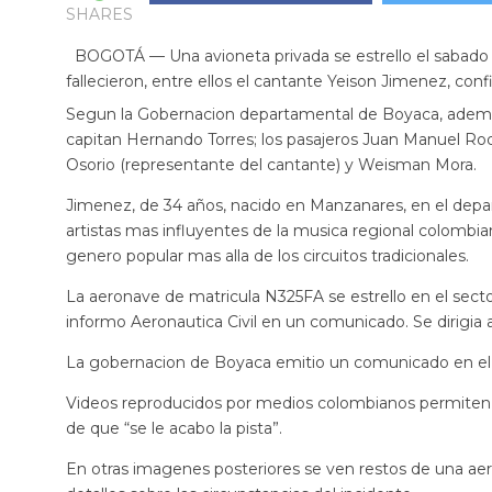
SHARES
BOGOTÁ — Una avioneta privada se estrello el sabado 
fallecieron, entre ellos el cantante Yeison Jimenez, conf
Segun la Gobernacion departamental de Boyaca, ademas del
capitan Hernando Torres; los pasajeros Juan Manuel Rod
Osorio (representante del cantante) y Weisman Mora.
Jimenez, de 34 años, nacido en Manzanares, en el depar
artistas mas influyentes de la musica regional colombian
genero popular mas alla de los circuitos tradicionales.
La aeronave de matricula N325FA se estrello en el sec
informo Aeronautica Civil en un comunicado. Se dirigia a
La gobernacion de Boyaca emitio un comunicado en el 
Videos reproducidos por medios colombianos permiten v
de que “se le acabo la pista”.
En otras imagenes posteriores se ven restos de una ae