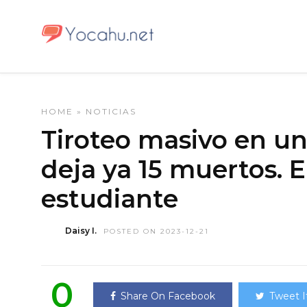
HOME
»
NOTICIAS
Tiroteo masivo en un
deja ya 15 muertos. E
estudiante
Daisy I.
POSTED ON 2023-12-21
0
Share On Facebook
Tweet I