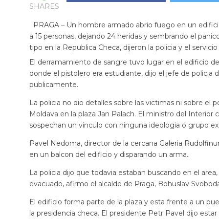
SHARES
PRAGA – Un hombre armado abrio fuego en un edificio 
a 15 personas, dejando 24 heridas y sembrando el panic
tipo en la Republica Checa, dijeron la policia y el servici
El derramamiento de sangre tuvo lugar en el edificio del
donde el pistolero era estudiante, dijo el jefe de polici
publicamente.
La policia no dio detalles sobre las victimas ni sobre el p
Moldava en la plaza Jan Palach. El ministro del Interior 
sospechan un vinculo con ninguna ideologia o grupo ex
Pavel Nedoma, director de la cercana Galeria Rudolfinu
en un balcon del edificio y disparando un arma..
La policia dijo que todavia estaban buscando en el area, i
evacuado, afirmo el alcalde de Praga, Bohuslav Svoboda
El edificio forma parte de la plaza y esta frente a un pue
la presidencia checa. El presidente Petr Pavel dijo esta