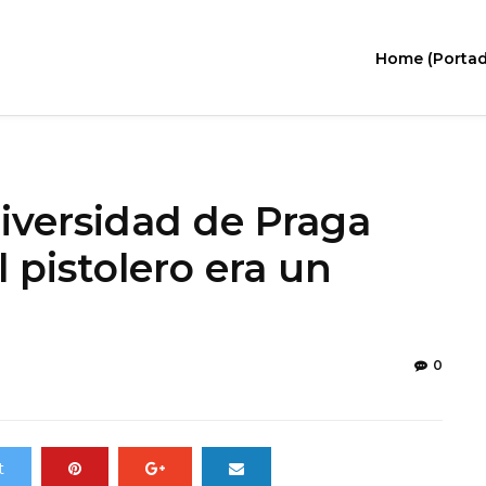
Home (Portad
iversidad de Praga
l pistolero era un
0
t