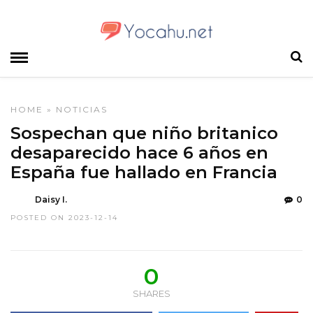
HOME
»
NOTICIAS
Sospechan que niño britanico
desaparecido hace 6 años en
España fue hallado en Francia
Daisy I.
0
POSTED ON 2023-12-14
0
SHARES