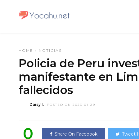
HOME
»
NOTICIAS
Policia de Peru inve
manifestante en Lima
fallecidos
Daisy I.
POSTED ON 2023-01-29
0
Share On Facebook
Tweet I