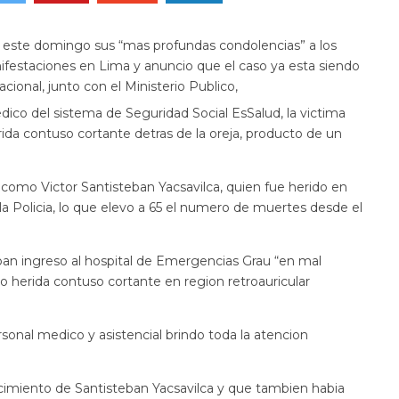
so este domingo sus “mas profundas condolencias” a los
ifestaciones en Lima y anuncio que el caso ya esta siendo
cional, junto con el Ministerio Publico,
dico del sistema de Seguridad Social EsSalud, la victima
ida contuso cortante detras de la oreja, producto de un
o como Victor Santisteban Yacsavilca, quien fue herido en
la Policia, lo que elevo a 65 el numero de muertes desde el
an ingreso al hospital de Emergencias Grau “en mal
o herida contuso cortante en region retroauricular
onal medico y asistencial brindo toda la atencion
ecimiento de Santisteban Yacsavilca y que tambien habia