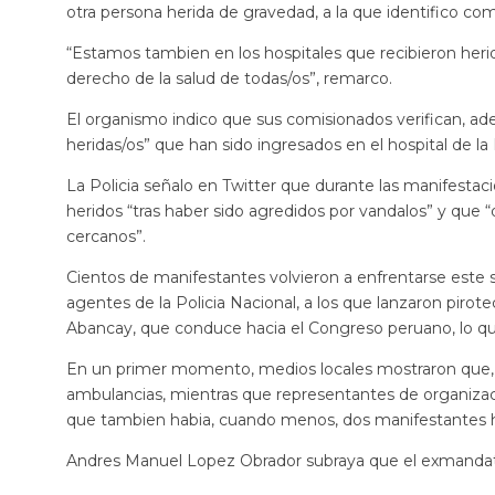
otra persona herida de gravedad, a la que identifico c
“Estamos tambien en los hospitales que recibieron herid
derecho de la salud de todas/os”, remarco.
El organismo indico que sus comisionados verifican, adem
heridas/os” que han sido ingresados en el hospital de la 
La Policia señalo en Twitter que durante las manifest
heridos “tras haber sido agredidos por vandalos” y que 
cercanos”.
Cientos de manifestantes volvieron a enfrentarse este s
agentes de la Policia Nacional, a los que lanzaron pirot
Abancay, que conduce hacia el Congreso peruano, lo qu
En un primer momento, medios locales mostraron que, a
ambulancias, mientras que representantes de organizaci
que tambien habia, cuando menos, dos manifestantes her
Andres Manuel Lopez Obrador subraya que el exmandatar