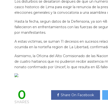
Los disturbios se desataron despues de que un numeros
casco historico de Lima para exigir la renuncia de la pre
elecciones generales y la convocatoria a una asamblea 
Hasta la fecha, segun datos de la Defensoria, ya son 48
fallecieron en enfrentamientos con las fuerzas de segur
por manifestantes.
A estas victimas, se suman 11 decesos en sucesos relac
ocurrida en la norteña region de La Libertad, confirmada 
Asimismo, la Oficina del Alto Comisionado de las Nacio
de cuatro haitianos que no pudieron recibir asistencia
nonato confirmado por Unicef, lo que resulta en 65 falle
0
Share On Facebook
SHARES