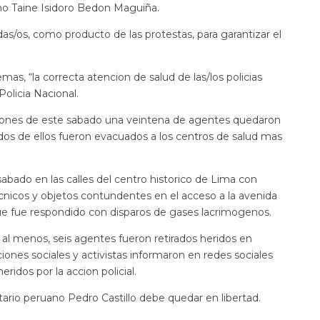
omo Taine Isidoro Bedon Maguiña.
as/os, como producto de las protestas, para garantizar el
as, “la correcta atencion de salud de las/los policias
Policia Nacional.
aciones de este sabado una veintena de agentes quedaron
“dos de ellos fueron evacuados a los centros de salud mas
abado en las calles del centro historico de Lima con
ecnicos y objetos contundentes en el acceso a la avenida
e fue respondido con disparos de gases lacrimogenos.
l menos, seis agentes fueron retirados heridos en
ones sociales y activistas informaron en redes sociales
idos por la accion policial.
io peruano Pedro Castillo debe quedar en libertad.