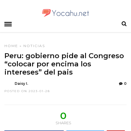
HOME
»
NOTICIAS
Peru: gobierno pide al Congreso
“colocar por encima los
intereses” del pais
Daisy I.
0
POSTED ON 2023-01-28
0
SHARES