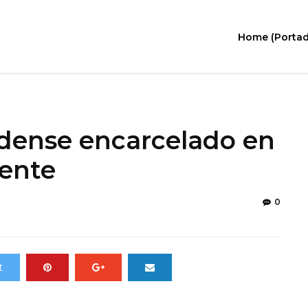
Home (Portad
idense encarcelado en
cente
0
t