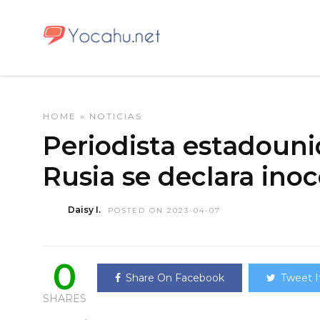
HOME
»
NOTICIAS
Periodista estadoun
Rusia se declara ino
Daisy I.
POSTED ON 2023-04-07
0
Share On Facebook
Tweet I
SHARES