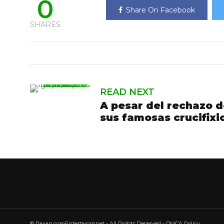
0
Share On Facebook
SHARES
READ NEXT
A pesar del rechazo de
sus famosas crucifixi
© Raxan.comEntertainmnet - All Rights Reserved - DMCA Policy