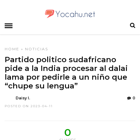
HOME
»
NOTICIAS
Partido politico sudafricano
pide a la India procesar al dalai
lama por pedirle a un niño que
“chupe su lengua”
Daisy I.
0
POSTED ON 2023-04-11
0