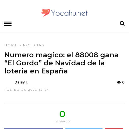
HOME
»
NOTICIAS
Numero magico: el 88008 gana
“El Gordo” de Navidad de la
loteria en España
Daisy I.
0
POSTED ON 2023-12-24
0
SHARES