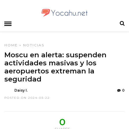
HOME
»
NOTICIAS
Moscu en alerta: suspenden
actividades masivas y los
aeropuertos extreman la
seguridad
Daisy I.
0
POSTED ON 2024-03-22
0