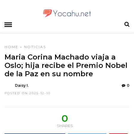
HOME
»
NOTICIAS
Maria Corina Machado viaja a
Oslo; hija recibe el Premio Nobel
de la Paz en su nombre
Daisy I.
0
POSTED ON 2025-12-10
0
SHARES