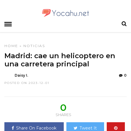
HOME
»
NOTICIAS
Madrid: cae un helicoptero en
una carretera principal
Daisy I.
0
POSTED ON 2023-12-01
0
SHARES
Share On Facebook
Tweet It