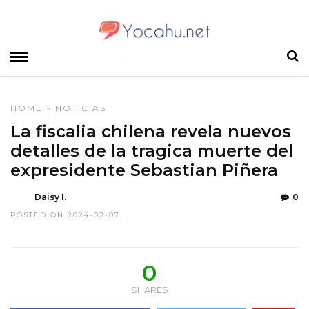
HOME
»
NOTICIAS
La fiscalia chilena revela nuevos
detalles de la tragica muerte del
expresidente Sebastian Piñera
Daisy I.
0
POSTED ON 2024-02-07
0
SHARES