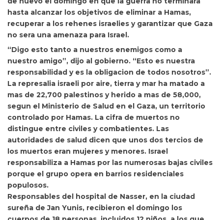
de nuevo el domingo en que
la guerra no terminara
hasta alcanzar los objetivos de eliminar a Hamas,
recuperar a los rehenes israelies y garantizar que Gaza
no sera una amenaza para Israel.
“Digo esto tanto a nuestros enemigos como a
nuestro amigo”, dijo al gobierno. “Esto es nuestra
responsabilidad y es la obligacion de todos nosotros”.
La represalia israeli por aire, tierra y mar ha matado a
mas de 22,700 palestinos y herido a mas de 58,000,
segun el Ministerio de Salud en el Gaza, un territorio
controlado por Hamas.
La cifra de muertos no
distingue entre civiles y combatientes. Las
autoridades de salud dicen que unos dos tercios de
los muertos eran mujeres y menores. Israel
responsabiliza a Hamas por las numerosas bajas civiles
porque el grupo opera en barrios residenciales
populosos.
Responsables del hospital de Nasser, en la ciudad
sureña de Jan Yunis, recibieron el domingo los
cuerpos de 18 personas, incluidos 12 niños, a los que