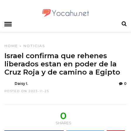
HOME
»
NOTICIAS
Israel confirma que rehenes
liberados estan en poder de la
Cruz Roja y de camino a Egipto
Daisy I.
0
POSTED ON 2023-11-25
0
SHARES