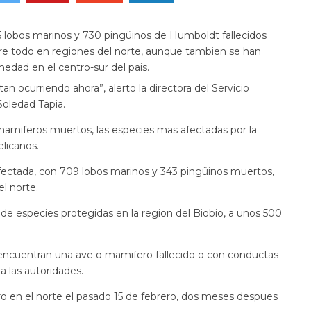
 lobos marinos y 730 pingüinos de Humboldt fallecidos
sobre todo en regiones del norte, aunque tambien se han
dad en el centro-sur del pais.
 ocurriendo ahora”, alerto la directora del Servicio
Soledad Tapia.
amiferos muertos, las especies mas afectadas por la
elicanos.
 afectada, con 709 lobos marinos y 343 pingüinos muertos,
l norte.
 especies protegidas en la region del Biobio, a unos 500
i encuentran una ave o mamifero fallecido o con conductas
a las autoridades.
ro en el norte el pasado 15 de febrero, dos meses despues