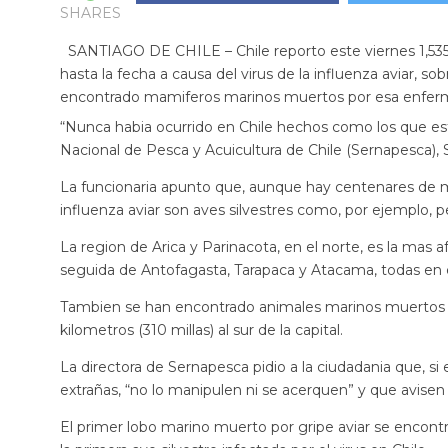
SHARES
SANTIAGO DE CHILE – Chile reporto este viernes 1,535
hasta la fecha a causa del virus de la influenza aviar, 
encontrado mamiferos marinos muertos por esa enferme
“Nunca habia ocurrido en Chile hechos como los que estan
Nacional de Pesca y Acuicultura de Chile (Sernapesca), 
La funcionaria apunto que, aunque hay centenares de m
influenza aviar son aves silvestres como, por ejemplo, p
La region de Arica y Parinacota, en el norte, es la mas
seguida de Antofagasta, Tarapaca y Atacama, todas en e
Tambien se han encontrado animales marinos muertos de
kilometros (310 millas) al sur de la capital.
La directora de Sernapesca pidio a la ciudadania que, s
extrañas, “no lo manipulen ni se acerquen” y que avisen 
El primer lobo marino muerto por gripe aviar se encont