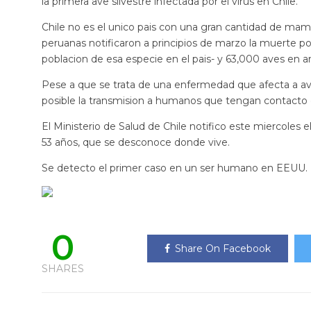
la primera ave silvestre infectada por el virus en Chile.
Chile no es el unico pais con una gran cantidad de mamif
peruanas notificaron a principios de marzo la muerte po
poblacion de esa especie en el pais- y 63,000 aves en area
Pese a que se trata de una enfermedad que afecta a ave
posible la transmision a humanos que tengan contacto 
El Ministerio de Salud de Chile notifico este miercole
53 años, que se desconoce donde vive.
Se detecto el primer caso en un ser humano en EEUU.
0
Share On Facebook
SHARES