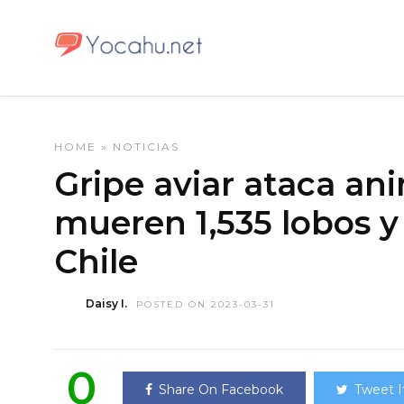
HOME
»
NOTICIAS
Gripe aviar ataca an
mueren 1,535 lobos y
Chile
Daisy I.
POSTED ON 2023-03-31
0
Share On Facebook
Tweet I