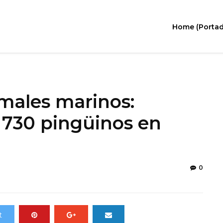
Home (Portad
imales marinos:
 730 pingüinos en
0
t