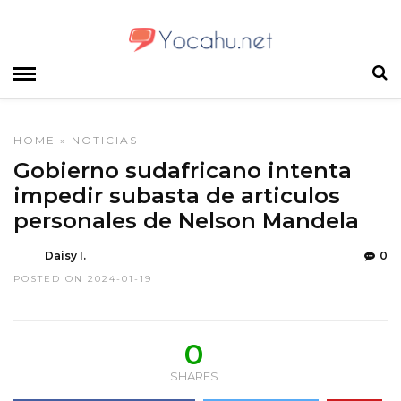
HOME
»
NOTICIAS
Gobierno sudafricano intenta
impedir subasta de articulos
personales de Nelson Mandela
Daisy I.
0
POSTED ON 2024-01-19
0
SHARES