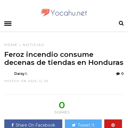
HOME
»
NOTICIAS
Feroz incendio consume
decenas de tiendas en Honduras
Daisy I.
0
POSTED ON 2025-12-30
0
SHARES
Share On Facebook
Tweet It