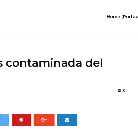
Home (Portad
as contaminada del
0
t