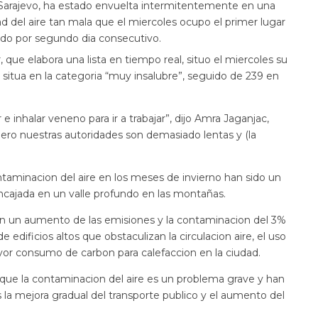
 Sarajevo, ha estado envuelta intermitentemente en una
ad del aire tan mala que el miercoles ocupo el primer lugar
ndo por segundo dia consecutivo.
 que elabora una lista en tiempo real, situo el miercoles su
e situa en la categoria “muy insalubre”, seguido de 239 en
e inhalar veneno para ir a trabajar”, dijo Amra Jaganjac,
pero nuestras autoridades son demasiado lentas y (la
ntaminacion del aire en los meses de invierno han sido un
encajada en un valle profundo en las montañas.
con un aumento de las emisiones y la contaminacion del 3%
e edificios altos que obstaculizan la circulacion aire, el uso
yor consumo de carbon para calefaccion en la ciudad.
que la contaminacion del aire es un problema grave y han
la mejora gradual del transporte publico y el aumento del