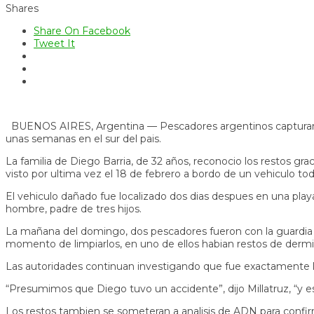
Shares
Share On Facebook
Tweet It
BUENOS AIRES, Argentina — Pescadores argentinos capturaro
unas semanas en el sur del pais.
La familia de Diego Barria, de 32 años, reconocio los restos graci
visto por ultima vez el 18 de febrero a bordo de un vehiculo tod
El vehiculo dañado fue localizado dos dias despues en una playa
hombre, padre de tres hijos.
La mañana del domingo, dos pescadores fueron con la guardia co
momento de limpiarlos, en uno de ellos habian restos de dermis 
Las autoridades continuan investigando que fue exactamente lo
“Presumimos que Diego tuvo un accidente”, dijo Millatruz, “y e
Los restos tambien se someteran a analisis de ADN para confirma