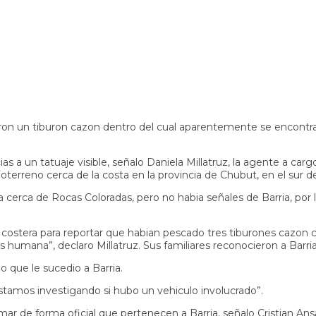
n un tiburon cazon dentro del cual aparentemente se encontra
as a un tatuaje visible, señalo Daniela Millatruz, la agente a carg
oterreno cerca de la costa en la provincia de Chubut, en el sur de
 cerca de Rocas Coloradas, pero no habia señales de Barria, por l
stera para reportar que habian pescado tres tiburones cazon cerc
humana”, declaro Millatruz. Sus familiares reconocieron a Barria
 que le sucedio a Barria.
stamos investigando si hubo un vehiculo involucrado”.
r de forma oficial que pertenecen a Barria, señalo Cristian Ansa