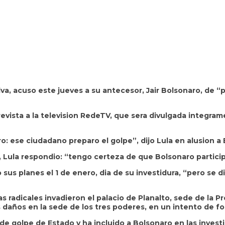
Silva, acuso este jueves a su antecesor, Jair Bolsonaro, de
evista a la television RedeTV, que sera divulgada integram
ro: ese ciudadano preparo el golpe”, dijo Lula en alusion a
o, Lula respondio: “tengo certeza de que Bolsonaro partici
o sus planes el 1 de enero, dia de su investidura, “pero s
radicales invadieron el palacio de Planalto, sede de la Pre
daños en la sede de los tres poderes, en un intento de fo
 golpe de Estado y ha incluido a Bolsonaro en las investiga