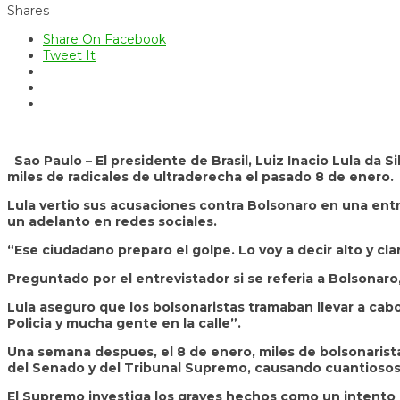
Shares
Share On Facebook
Tweet It
Sao Paulo – El presidente de Brasil, Luiz Inacio Lula da 
miles de radicales de ultraderecha el pasado 8 de enero.
Lula vertio sus acusaciones contra Bolsonaro en una entr
un adelanto en redes sociales.
“Ese ciudadano preparo el golpe. Lo voy a decir alto y cla
Preguntado por el entrevistador si se referia a Bolsonar
Lula aseguro que los bolsonaristas tramaban llevar a cab
Policia y mucha gente en la calle”.
Una semana despues, el 8 de enero, miles de bolsonaristas 
del Senado y del Tribunal Supremo, causando cuantiosos 
El Supremo investiga los graves hechos como un intento de