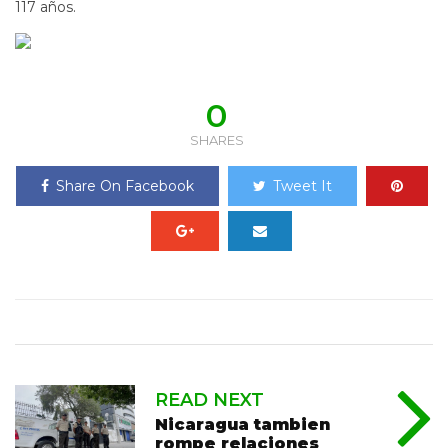
117 años.
0
SHARES
Share On Facebook
Tweet It
READ NEXT
Nicaragua tambien
rompe relaciones