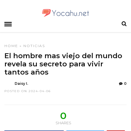
HOME
»
NOTICIAS
El hombre mas viejo del mundo
revela su secreto para vivir
tantos años
Daisy I.
0
POSTED ON 2024-04-06
0
SHARES