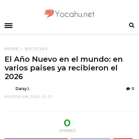
HOME
»
NOTICIAS
El Año Nuevo en el mundo: en
varios paises ya recibieron el
2026
Daisy I.
0
POSTED ON 2025-12-31
0
SHARES