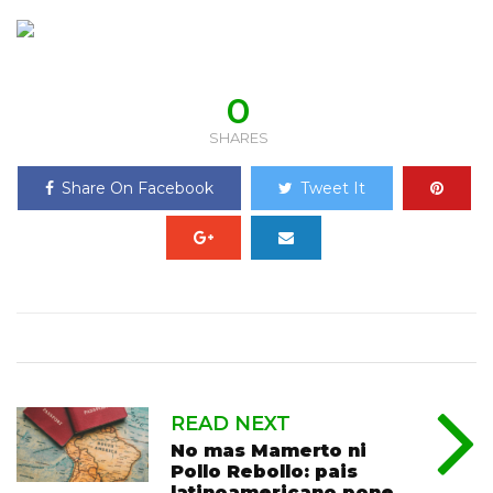
0
SHARES
Share On Facebook
Tweet It
READ NEXT
No mas Mamerto ni
Pollo Rebollo: pais
latinoamericano pone