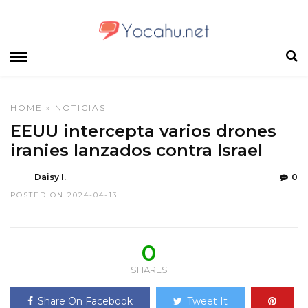
HOME
»
NOTICIAS
EEUU intercepta varios drones
iranies lanzados contra Israel
Daisy I.
0
POSTED ON 2024-04-13
0
SHARES
Share On Facebook
Tweet It