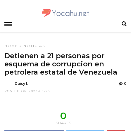
HOME
»
NOTICIAS
Detienen a 21 personas por
esquema de corrupcion en
petrolera estatal de Venezuela
Daisy I.
0
POSTED ON 2023-03-25
0
SHARES