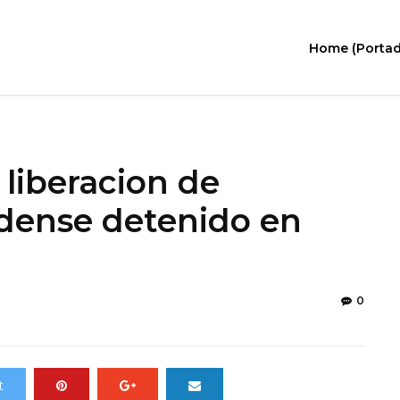
Home (Portad
 liberacion de
idense detenido en
0
t