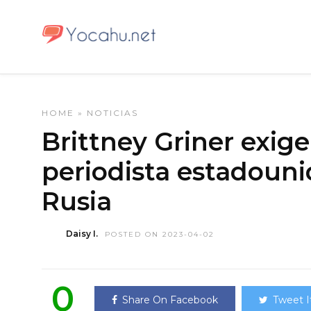
HOME
»
NOTICIAS
Brittney Griner exige
periodista estadoun
Rusia
Daisy I.
POSTED ON 2023-04-02
0
Share On Facebook
Tweet I