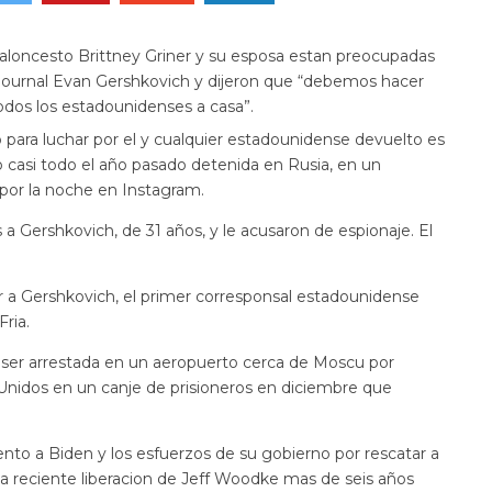
oncesto Brittney Griner y su esposa estan preocupadas
t Journal Evan Gershkovich y dijeron que “debemos hacer
todos los estadounidenses a casa”.
para luchar por el y cualquier estadounidense devuelto es
vo casi todo el año pasado detenida en Rusia, en un
por la noche en Instagram.
a Gershkovich, de 31 años, y le acusaron de espionaje. El
erar a Gershkovich, el primer corresponsal estadounidense
ria.
 ser arrestada en un aeropuerto cerca de Moscu por
Unidos en un canje de prisioneros en diciembre que
nto a Biden y los esfuerzos de su gobierno por rescatar a
la reciente liberacion de Jeff Woodke mas de seis años