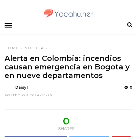
HOME
»
NOTICIAS
Alerta en Colombia: incendios
causan emergencia en Bogota y
en nueve departamentos
Daisy I.
0
POSTED ON 2024-01-25
0
SHARES