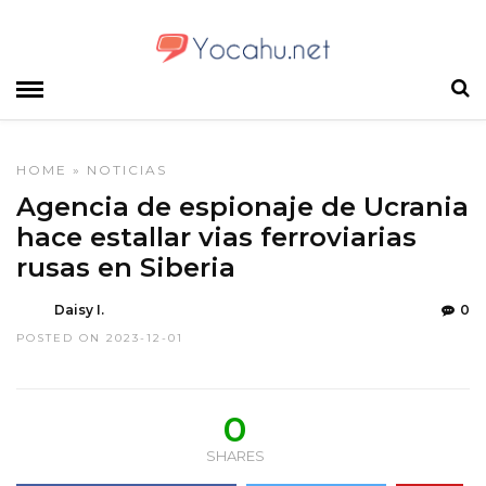
HOME
»
NOTICIAS
Agencia de espionaje de Ucrania
hace estallar vias ferroviarias
rusas en Siberia
Daisy I.
0
POSTED ON 2023-12-01
0
SHARES