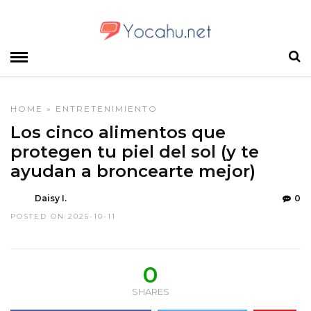
HOME
»
ENTRETENIMIENTO
Los cinco alimentos que
protegen tu piel del sol (y te
ayudan a broncearte mejor)
Daisy I.
0
POSTED ON 2025-10-11
0
SHARES