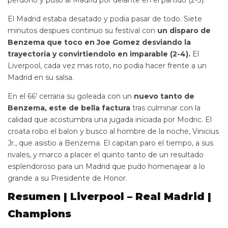
perdono y puso al Madrid por delante en el partido (2-3).
El Madrid estaba desatado y podia pasar de todo. Siete
minutos despues continuo su festival con
un disparo de
Benzema que toco en Joe Gomez desviando la
trayectoria y convirtiendolo en imparable (2-4).
El
Liverpool, cada vez mas roto, no podia hacer frente a un
Madrid en su salsa.
En el 66′ cerraria su goleada con un
nuevo tanto de
Benzema, este de bella factura
tras culminar con la
calidad que acostumbra una jugada iniciada por Modric. El
croata robo el balon y busco al hombre de la noche, Vinicius
Jr., que asistio a Benzema. El capitan paro el tiempo, a sus
rivales, y marco a placer el quinto tanto de un resultado
esplendoroso para un Madrid que pudo homenajear a lo
grande a su Presidente de Honor.
Resumen | Liverpool – Real Madrid |
Champions