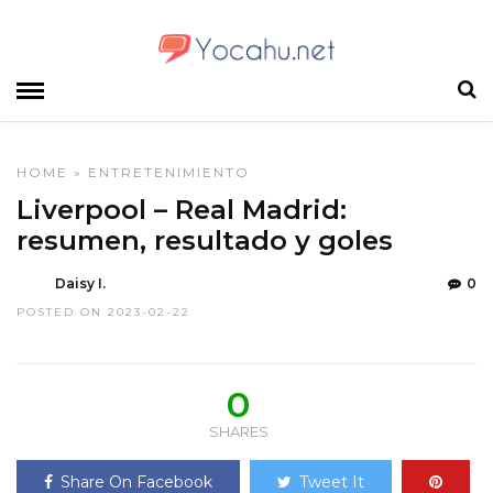
HOME
»
ENTRETENIMIENTO
Liverpool – Real Madrid:
resumen, resultado y goles
Daisy I.
0
POSTED ON 2023-02-22
0
SHARES
Share On Facebook
Tweet It