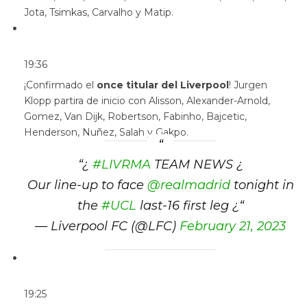
Jota, Tsimkas, Carvalho y Matip.
19:36
¡Confirmado el
once titular del Liverpool
! Jurgen
Klopp partira de inicio con Alisson, Alexander-Arnold,
Gomez, Van Dijk, Robertson, Fabinho, Bajcetic,
Henderson, Nuñez, Salah y Gakpo.
“
¿
#LIVRMA
TEAM NEWS ¿
Our line-up to face
@realmadrid
tonight in
the
#UCL
last-16 first leg ¿
“
— Liverpool FC (@LFC)
February 21, 2023
19:25