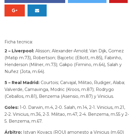
Ficha tecnica:
2 – Liverpool:
Alisson; Alexander-Arnold; Van Dijk, Gomez
(Matip m.73), Robertson; Bajcetic (Elliott, m.85), Fabinho,
Henderson (Milner, m.73); Gakpo (Firmino, m.64), Salah y
Nuñez (Jota, m.64).
5 – Real Madrid:
Courtois; Carvajal, Militao, Rudiger, Alaba;
Valverde, Camavinga, Modric (Kroos, m.87); Rodrygo
(Ceballos, m.81), Benzema (Asensio, m.87) y Vinicius.
Goles:
1-0. Darwin, m.4, 2-0. Salah, m.14, 2-1. Vinicius, m.21,
2-2. Vinicius, m.36, 2-3. Militao, m.47, 2-4. Benzema, m.55 y 2-
5. Benzema, m.67.
Árbitro:
Istvan Kovacs (ROU) amonesto a Vinicius (m.60)