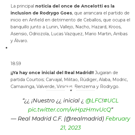
La principal
noticia del once de Ancelotti es la
inclusion de Rodrygo Goes
, que arrancara el partido de
inicio en Anfield en detrimento de Ceballos, que ocupa el
banquillo junto a Lunin, Vallejo, Nacho, Hazard, Kroos,
Asensio, Odriozola, Lucas Vazquez, Mario Martin, Arribas
y Álvaro.
18:59
¡¡Ya hay once inicial del Real Madrid!!
Jugaran de
partida Courtois; Carvajal, Militao, Rüdiger, Alaba, Modric,
Camavinga, Valverde, Vinicius, Benzema y Rodrygo.
“
¿¿ ¡Nuestro ¿¿ inicial ¿
@LFC
!
#UCL
pic.twitter.com/wHpzHmvUcQ
“
— Real Madrid C.F. (@realmadrid)
February
21, 2023