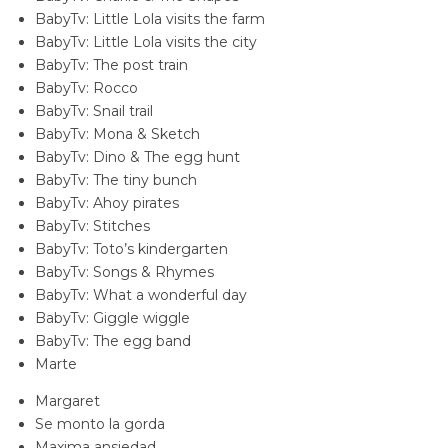
BabyTv: Little Lola visits the farm
BabyTv: Little Lola visits the city
BabyTv: The post train
BabyTv: Rocco
BabyTv: Snail trail
BabyTv: Mona & Sketch
BabyTv: Dino & The egg hunt
BabyTv: The tiny bunch
BabyTv: Ahoy pirates
BabyTv: Stitches
BabyTv: Toto’s kindergarten
BabyTv: Songs & Rhymes
BabyTv: What a wonderful day
BabyTv: Giggle wiggle
BabyTv: The egg band
Marte
Margaret
Se monto la gorda
Maxima ansiedad