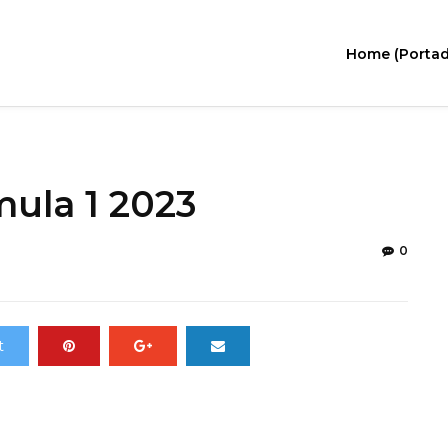
Home (Portad
mula 1 2023
0
t