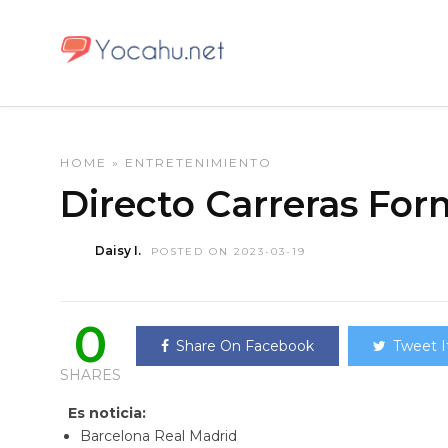
HOME
»
ENTRETENIMIENTO
Directo Carreras For
Daisy I.
POSTED ON 2023-03-19
0
Share On Facebook
Tweet I
SHARES
Es noticia:
Barcelona Real Madrid